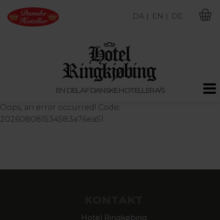
DA |
EN |
DE
M
EN DEL AF DANSKE HOTELLER A/S
Oops, an error occurred! Code:
202608081534583a76ea51
KONTAKT
Hotel Ringkøbing