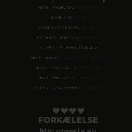
HOTEL ÅRSLEV KRO
, BRABRAND
HOTEL MEDI
, IKAST
ØSTERGAARDS HOTEL
, HERNING
HOTEL MENSTRUP KRO
, NÆSTVED
HOTEL VISSENBJERG STORKRO
HOTEL ANSGAR
, GARNI HOTEL, ESBJERG
HOTEL POSTGAARDEN
, FREDERICIA
HOTEL BYMOSE HEGN
, HELSINGE
HOTEL PEJSEGAARDEN
, BRÆDSTRUP
FORKÆLELSE
Helstøbt gastronomisk oplevelse