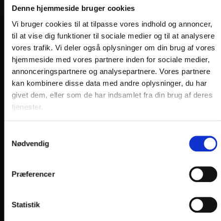
Denne hjemmeside bruger cookies
Vi bruger cookies til at tilpasse vores indhold og annoncer,
til at vise dig funktioner til sociale medier og til at analysere
VORES HOTELLER OG KATEGORIER
vores trafik. Vi deler også oplysninger om din brug af vores
hjemmeside med vores partnere inden for sociale medier,
annonceringspartnere og analysepartnere. Vores partnere
kan kombinere disse data med andre oplysninger, du har
OPLEVELSER
givet dem, eller som de har indsamlet fra din brug af deres
tjenester.
Nærområde og oplevelser
HOTEL VILDBJERG
Samtykkevalg
HOTEL FALKEN
, VIDEBÆK
Nødvendig
HOTEL HJALLERUP KRO
Præferencer
DRONNINGLUND HOTEL
HOTEL LYNGGÅRDEN
, GARNI HOTEL, HERNING
Statistik
HOTEL PHØNIX
, GARNI HOTEL, BRØNDERSLEV