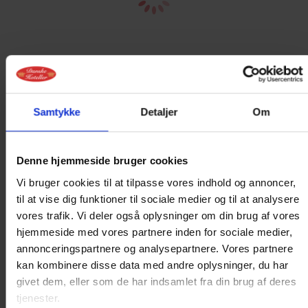
Samtykke
Detaljer
Om
Denne hjemmeside bruger cookies
ONLINE BOOKING
Vi bruger cookies til at tilpasse vores indhold og annoncer,
IKKE MULIGT
til at vise dig funktioner til sociale medier og til at analysere
vores trafik. Vi deler også oplysninger om din brug af vores
PÅ DEN VALGTE
hjemmeside med vores partnere inden for sociale medier,
annonceringspartnere og analysepartnere. Vores partnere
DATO
kan kombinere disse data med andre oplysninger, du har
givet dem, eller som de har indsamlet fra din brug af deres
Det er ikke muligt at booke online på
tjenester.