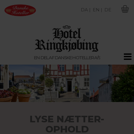
DA |
EN |
DE
M
EN DEL AF DANSKE HOTELLER A/S
LYSE NÆTTER-
OPHOLD