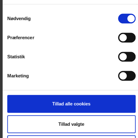
nuværende tidspunkt.
Samtykkevalg
Kontakt os for booking og nærmere
Nødvendig
information på +45 9732 0011
eller..
Præferencer
< VÆLG NY DATO I KALENDEREN
Statistik
Marketing
Tillad alle cookies
Tillad valgte