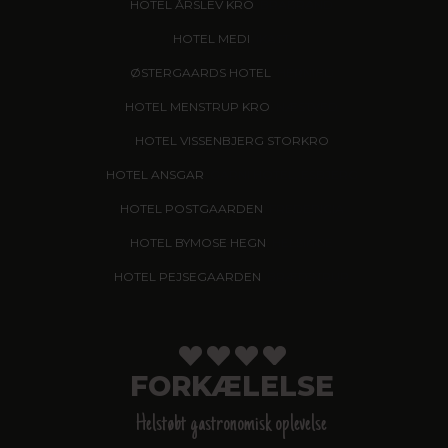
HOTEL ÅRSLEV KRO
, BRABRAND
HOTEL MEDI
, IKAST
ØSTERGAARDS HOTEL
, HERNING
HOTEL MENSTRUP KRO
, NÆSTVED
HOTEL VISSENBJERG STORKRO
HOTEL ANSGAR
, GARNI HOTEL, ESBJERG
HOTEL POSTGAARDEN
, FREDERICIA
HOTEL BYMOSE HEGN
, HELSINGE
HOTEL PEJSEGAARDEN
, BRÆDSTRUP
FORKÆLELSE
Helstøbt gastronomisk oplevelse