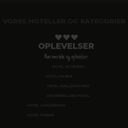
VORES HOTELLER OG KATEGORIER
OPLEVELSER
Nærområde og oplevelser
HOTEL VILDBJERG
HOTEL FALKEN
, VIDEBÆK
HOTEL HJALLERUP KRO
DRONNINGLUND HOTEL
HOTEL LYNGGÅRDEN
, GARNI HOTEL, HERNING
HOTEL PHØNIX
, GARNI HOTEL, BRØNDERSLEV