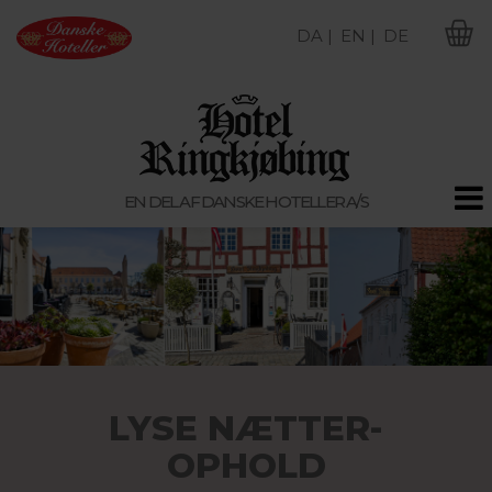
DA |
EN |
DE
M
EN DEL AF DANSKE HOTELLER A/S
LYSE NÆTTER-
OPHOLD