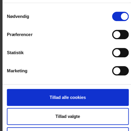
nuværende tidspunkt.
Samtykkevalg
Kontakt os for booking og nærmere
Nødvendig
information på +45 9732 0011
eller..
Præferencer
< VÆLG NY DATO I KALENDEREN
Statistik
Marketing
Tillad alle cookies
Tillad valgte