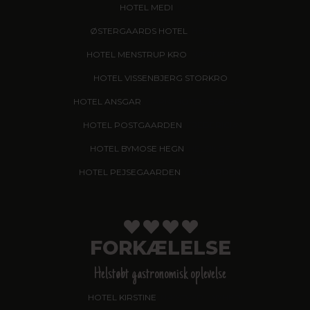
HOTEL MEDI
, IKAST
ØSTERGAARDS HOTEL
, HERNING
HOTEL MENSTRUP KRO
, NÆSTVED
HOTEL VISSENBJERG STORKRO
HOTEL ANSGAR
, GARNI HOTEL, ESBJERG
HOTEL POSTGAARDEN
, FREDERICIA
HOTEL BYMOSE HEGN
, HELSINGE
HOTEL PEJSEGAARDEN
, BRÆDSTRUP
FORKÆLELSE
Helstøbt gastronomisk oplevelse
HOTEL KIRSTINE
, NÆSTVED - NYHED!