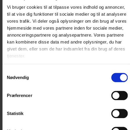
Vi bruger cookies til at tilpasse vores indhold og annoncer,
Kontakt os for booking og nærmere
til at vise dig funktioner til sociale medier og til at analysere
information på +45 9732 0011
vores trafik. Vi deler også oplysninger om din brug af vores
hjemmeside med vores partnere inden for sociale medier,
eller..
annonceringspartnere og analysepartnere. Vores partnere
kan kombinere disse data med andre oplysninger, du har
< VÆLG NY DATO I KALENDEREN
givet dem, eller som de har indsamlet fra din brug af deres
tjenester.
Samtykkevalg
Nødvendig
Præferencer
Statistik
Pris i alt 0 DKK