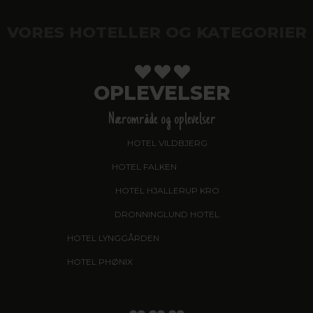
VORES HOTELLER OG KATEGORIER
OPLEVELSER
Nærområde og oplevelser
HOTEL VILDBJERG
HOTEL FALKEN
, VIDEBÆK
HOTEL HJALLERUP KRO
DRONNINGLUND HOTEL
HOTEL LYNGGÅRDEN
, GARNI HOTEL, HERNING
HOTEL PHØNIX
, GARNI HOTEL, BRØNDERSLEV