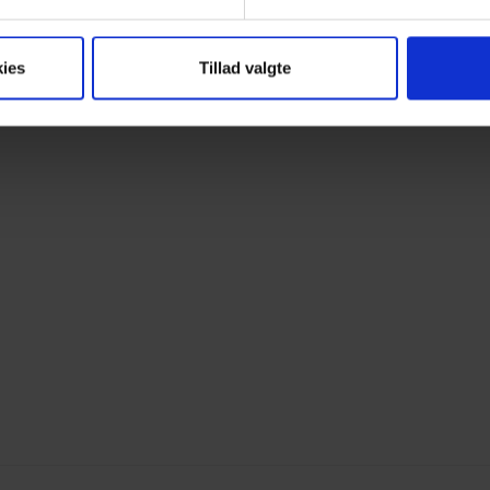
< VÆLG
ies
Tillad valgte