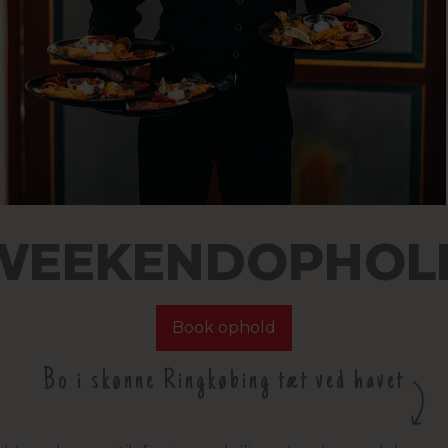
WEEKENDOPHOL
Book ophold
Bo i skønne Ringkøbing tæt ved havet