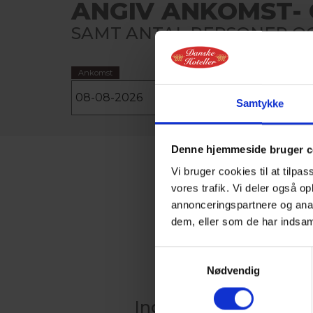
ANGIV ANKOMST- 
SAMT ANTAL PERSONER OG
Ankomst
Afrejse
Samtykke
Denne hjemmeside bruger c
Vi bruger cookies til at tilpas
vores trafik. Vi deler også 
annonceringspartnere og anal
dem, eller som de har indsaml
Samtykkevalg
Nødvendig
Indlæser kalender