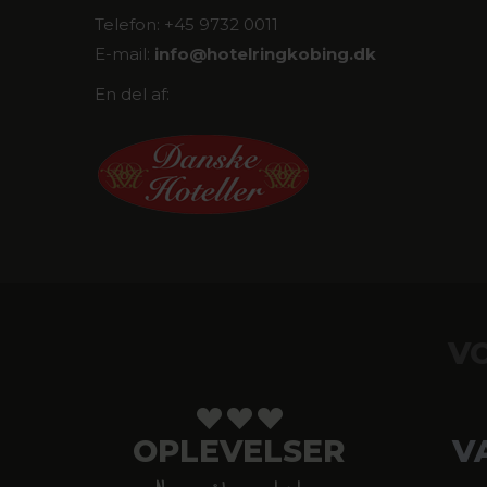
Telefon: +45 9732 0011
E-mail:
info@
hotelringkobing.dk
En del af:
V
OPLEVELSER
V