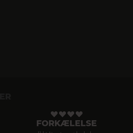
ER
FORKÆLELSE