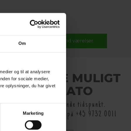
Rabat kode
Om
 medier og til at analysere
OKING IKKE MULIGT
nden for sociale medier,
e oplysninger, du har givet
 VALGTE DATO
t booke online på nuværende tidspunkt.
og nærmere information på +45 9732 0011
Marketing
eller..