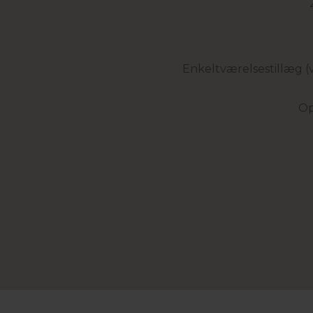
Enkeltværelsestillæg (v
Op