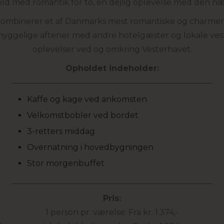
d med romantik for to, en dejlig oplevelse med den næ
ombinerer et af Danmarks mest romantiske og charmere
yggelige aftener med andre hotelgæster og lokale vestjy
oplevelser ved og omkring Vesterhavet.
Opholdet indeholder:
Kaffe og kage ved ankomsten
Velkomstbobler ved bordet
3-retters middag
Overnatning i hovedbygningen
Stor morgenbuffet
Pris:
1 person pr. værelse: Fra kr. 1.374,-