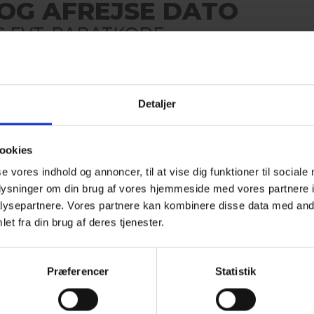
OG AFREJSE DATO
 EVT. RABATKODE
Værelser
1 værelse, 2 voksne
Detaljer
ookies
se vores indhold og annoncer, til at vise dig funktioner til sociale
ONLINE BO
oplysninger om din brug af vores hjemmeside med vores partnere i
ysepartnere. Vores partnere kan kombinere disse data med andr
PÅ DEN
et fra din brug af deres tjenester.
Det er ikke muligt a
Kontakt os for booking 
Præferencer
Statistik