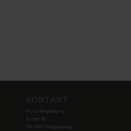
KONTAKT
Hotel Ringkøbing
Torvet 18
DK-6950 Ringkøbing