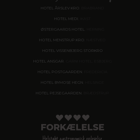
HOTEL ÅRSLEV KRO
, BRABRAND
HOTEL MEDI
, IKAST
ØSTERGAARDS HOTEL
, HERNING
HOTEL MENSTRUP KRO
, NÆSTVED
HOTEL VISSENBJERG STORKRO
HOTEL ANSGAR
, GARNI HOTEL, ESBJERG
HOTEL POSTGAARDEN
, FREDERICIA
HOTEL BYMOSE HEGN
, HELSINGE
HOTEL PEJSEGAARDEN
, BRÆDSTRUP
FORKÆLELSE
Helstøbt gastronomisk oplevelse