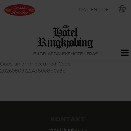
DA |
EN |
DE
M
EN DEL AF DANSKE HOTELLER A/S
Oops, an error occurred! Code:
202608091224380e8b0a8c
KONTAKT
Hotel Ringkøbing