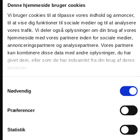
Denne hjemmeside bruger cookies
Vi bruger cookies til at tilpasse vores indhold og annoncer,
til at vise dig funktioner til sociale medier og til at analysere
VORES HOTELLER OG KATEGORIER
vores trafik. Vi deler også oplysninger om din brug af vores
hjemmeside med vores partnere inden for sociale medier,
annonceringspartnere og analysepartnere. Vores partnere
kan kombinere disse data med andre oplysninger, du har
OPLEVELSER
givet dem, eller som de har indsamlet fra din brug af deres
tjenester.
Nærområde og oplevelser
HOTEL VILDBJERG
Samtykkevalg
HOTEL FALKEN
, VIDEBÆK
Nødvendig
HOTEL HJALLERUP KRO
Præferencer
DRONNINGLUND HOTEL
HOTEL LYNGGÅRDEN
, GARNI HOTEL, HERNING
Statistik
HOTEL PHØNIX
, GARNI HOTEL, BRØNDERSLEV