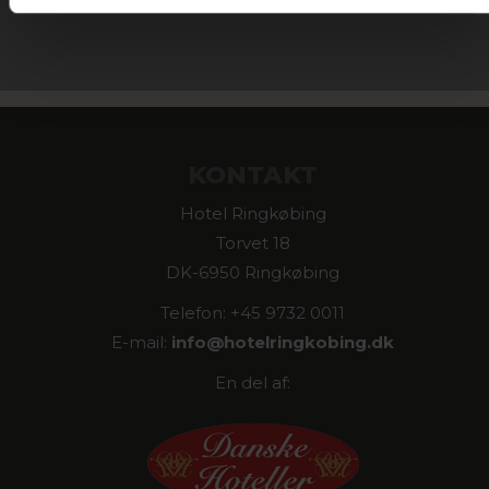
KONTAKT
Hotel Ringkøbing
Torvet 18
DK-6950 Ringkøbing
Telefon: +45 9732 0011
E-mail:
info@
hotelringkobing.dk
En del af: