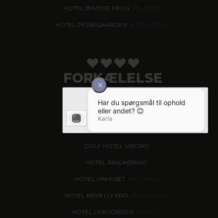
HOTEL BYMOSE HEGN
, HELSINGE
HOTEL PEJSEGAARDEN
, BRÆDSTRUP
FORKÆLELSE
Helstøbt gastronomisk oplevelse
HOTEL KIRSTINE
, NÆSTVED - NYHED!
HOTEL DAGMAR
, RIBE
GOLF HOTEL VIBORG
HOTEL RINGKØBING
HOTEL VINHUSET
, NÆSTVED
HOTEL KRYB I LY KRO
, FREDERICIA
HOTEL LIMFJORDEN
, THISTED