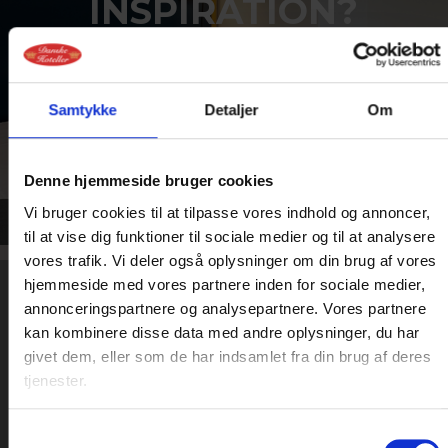
INSPIRATION?
Vi har masser af dejlige
aktuelle ophold lige nu
Samtykke
Detaljer
Om
Se mere her
Denne hjemmeside bruger cookies
Vi bruger cookies til at tilpasse vores indhold og annoncer,
til at vise dig funktioner til sociale medier og til at analysere
vores trafik. Vi deler også oplysninger om din brug af vores
hjemmeside med vores partnere inden for sociale medier,
annonceringspartnere og analysepartnere. Vores partnere
SKAL VI HJÆLPE DIG
kan kombinere disse data med andre oplysninger, du har
givet dem, eller som de har indsamlet fra din brug af deres
MED DIT NÆSTE
tjenester.
SELSKAB?
Samtykkevalg