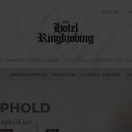
Jul/nytår
Lok
AF DANSKE HOTELLER A/S
- 27 HOTELLER RUNDT OM I 
ARRANGEMENTER
JUL/NYTÅR
FORDELE & BONUS
G
OPHOLD
e ophold her
Voksne
Børn