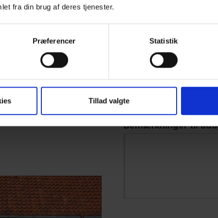
ret flot af vores dygtige
et fra din brug af deres tjenester.
Middag - 1 ret
eres ønsker.
Middag - 2 retter
Præferencer
Statistik
Middag - 3 retter
re
Drikkevarer
Natmad
ellet
Andet
ies
Tillad valgte
Bemærkninger til uddy