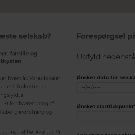
næste selskab?
Forespørgsel p
ner, familie og
Udfyld nedenst
stkysten
Ønsket dato for selsk
r hvert år. Vores lokaler
dage til frokoster og
ingsfyldte
r. Stilen bærer præg af
Ønsket starttidspunkt
kabelig indretning og
ed mad af høj kvalitet. Vi