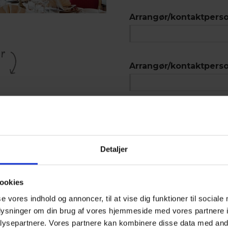
Arrangør/kontaktperso
er
Arrangør/kontaktpers
et danske køkken, med
Arrangør/kontaktpers
sammenkomster og en
n, røget fjordørred,
Detaljer
serverer velsmagende mad
Forplejning
rger for, at alle gæster
Brunch
ookies
se vores indhold og annoncer, til at vise dig funktioner til sociale
Frokost
r velkommen og vil gøre alt
oplysninger om din brug af vores hjemmeside med vores partnere i
Vi lover jer veltilberedt
Eftermiddagskaffe m.
ysepartnere. Vores partnere kan kombinere disse data med andr