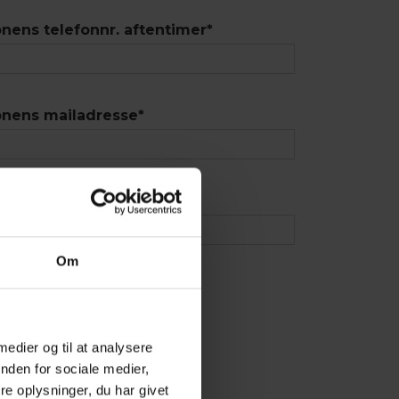
nens telefonnr. aftentimer
*
onens mailadresse
*
onens adresse
*
Om
 medier og til at analysere
nden for sociale medier,
 tilbehør
e oplysninger, du har givet