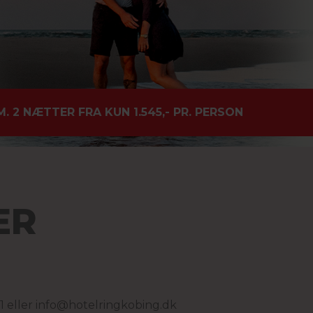
2 NÆTTER FRA KUN 1.545,- PR. PERSON
ER
1 eller
info@
hotelringkobing.dk