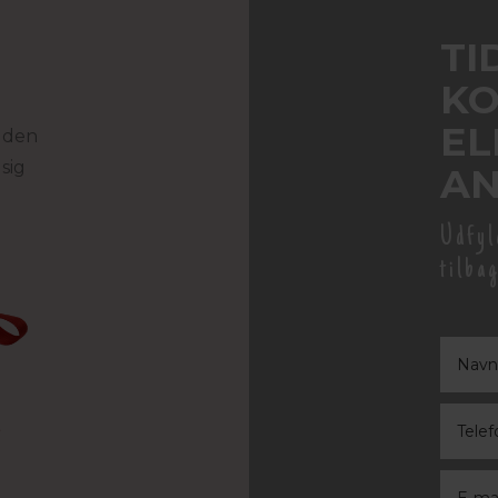
TI
KO
EL
r den
sig
AN
Udfyl
tilba