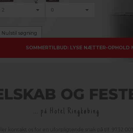
2
0
Nulstil søgning
SOMMERTILBUD: LYSE NÆTTER-OPHOLD M. 
ELSKAB OG FEST
... på Hotel Ringkøbing
r kontakt os for en uforpligtende snak på tlf. 9732 001