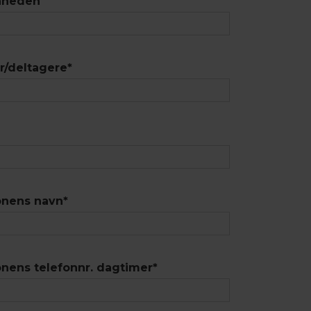
nheden
r/deltagere
*
onens navn
*
nens telefonnr. dagtimer
*