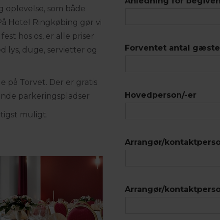
Anledning for begive
ig oplevelse, som både
På Hotel Ringkøbing gør vi
fest hos os, er alle priser
Forventet antal gæste
 lys, duge, servietter og
e på Torvet. Der er gratis
Hovedperson/-er
ende parkeringspladser
tigst muligt.
Arrangør/kontaktpers
Arrangør/kontaktperso