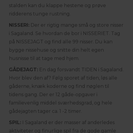
stalden kan du klappe hestene og prøve
ridderens tunge rustning.
NISSERI:
Der er rigtig mange små og store nisser
i Sagaland. Se hvordan de bor i NISSERIET. Tag
på NISSEJAGT og find alle 99 nisser. Du kan
bygge nissehuse og snitte din helt egen
husnisse til at tage med hjem.
GÅDEJAGT:
En dag forsvandt TIDEN i Sagaland.
Hvor blev den af? Følg sporet af tiden, løs alle
gåderne, knæk koderne og find nøglen til
tidens gang. Der er 12 gåde-opgaver i
familievenlig middel sværhedsgrad, og hele
gådejagten tager ca. 1 -2 timer.
SPIL:
I Sagaland er der masser af anderledes
aktiviteter og finurlige spil fra de gode gamle