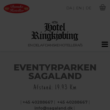
DA |
EN |
DE
M
EN DEL AF DANSKE HOTELLER A/S
EVENTYRPARKEN
SAGALAND
Afstand: 19.93 Km
|
+45 40288667
|
+45 40288667
|
info@sagaland.dk
|