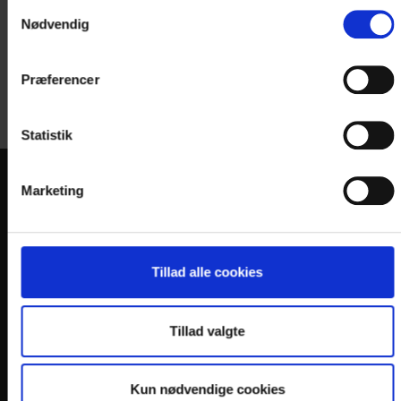
Samtykkevalg
Nødvendig
Præferencer
Fotograf: SAGALAND
Statistik
Marketing
KONTAKT
Hotel Ringkøbing
Torvet 18
Tillad alle cookies
DK-6950 Ringkøbing
Telefon: +45 9732 0011
Tillad valgte
E-mail:
info@
hotelringkobing.dk
En del af:
Kun nødvendige cookies