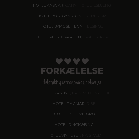
HOTEL ANSGAR
, GARNI HOTEL, ESBJERG
HOTEL POSTGAARDEN
, FREDERICIA
HOTEL BYMOSE HEGN
, HELSINGE
HOTEL PEJSEGAARDEN
, BRÆDSTRUP
FORKÆLELSE
Helstøbt gastronomisk oplevelse
HOTEL KIRSTINE
, NÆSTVED - NYHED!
HOTEL DAGMAR
, RIBE
GOLF HOTEL VIBORG
HOTEL RINGKØBING
HOTEL VINHUSET
, NÆSTVED