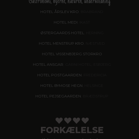
Gastronomi, byerne, naturen, underholdning
HOTEL ÅRSLEV KRO
, BRABRAND
HOTEL MEDI
, IKAST
ØSTERGAARDS HOTEL
, HERNING
HOTEL MENSTRUP KRO
, NÆSTVED
HOTEL VISSENBJERG STORKRO
HOTEL ANSGAR
, GARNI HOTEL, ESBJERG
HOTEL POSTGAARDEN
, FREDERICIA
HOTEL BYMOSE HEGN
, HELSINGE
HOTEL PEJSEGAARDEN
, BRÆDSTRUP
FORKÆLELSE