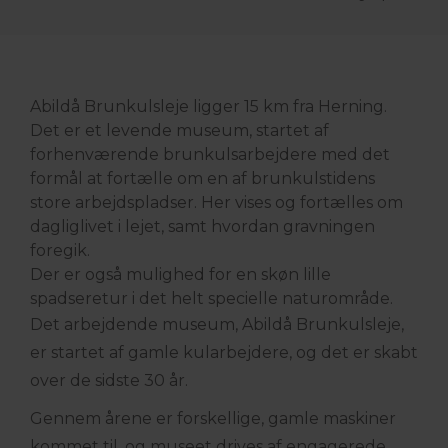
Abildå Brunkulsleje ligger 15 km fra Herning.
Det er et levende museum, startet af
forhenværende brunkulsarbejdere med det
formål at fortælle om en af brunkulstidens
store arbejdspladser. Her vises og fortælles om
dagliglivet i lejet, samt hvordan gravningen
foregik.
Der er også mulighed for en skøn lille
spadseretur i det helt specielle naturområde.
Det arbejdende museum, Abildå Brunkulsleje,
er startet af gamle kularbejdere, og det er skabt
over de sidste 30 år.
Gennem årene er forskellige, gamle maskiner
kommet til, og museet drives af engagerede