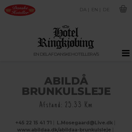
DA |
EN |
DE
M
EN DEL AF DANSKE HOTELLER A/S
ABILDÅ
BRUNKULSLEJE
Afstand: 25.33 Km
+45 22 15 41 71
|
L.Mosegaard@Live.dk
|
www.abildaa.dk/abildaa-brunkulsleje
|