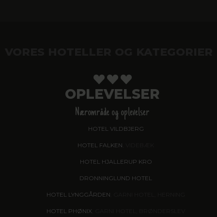
VORES HOTELLER OG KATEGORIER
OPLEVELSER
Nærområde og oplevelser
HOTEL VILDBJERG
HOTEL FALKEN
, VIDEBÆK
HOTEL HJALLERUP KRO
DRONNINGLUND HOTEL
HOTEL LYNGGÅRDEN
, GARNI HOTEL, HERNING
HOTEL PHØNIX
, GARNI HOTEL, BRØNDERSLEV