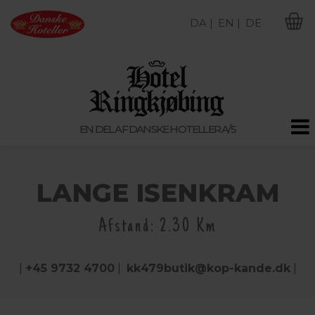
DA |
EN |
DE
M
EN DEL AF DANSKE HOTELLER A/S
LANGE ISENKRAM
Afstand: 2.30 Km
|
+45 9732 4700
|
kk479butik@kop-kande.dk
|