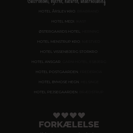
Gastronomi, byerne, naturen, underholdning
HOTEL ÅRSLEV KRO
, BRABRAND
HOTEL MEDI
, IKAST
ØSTERGAARDS HOTEL
, HERNING
HOTEL MENSTRUP KRO
, NÆSTVED
HOTEL VISSENBJERG STORKRO
HOTEL ANSGAR
, GARNI HOTEL, ESBJERG
HOTEL POSTGAARDEN
, FREDERICIA
HOTEL BYMOSE HEGN
, HELSINGE
HOTEL PEJSEGAARDEN
, BRÆDSTRUP
FORKÆLELSE