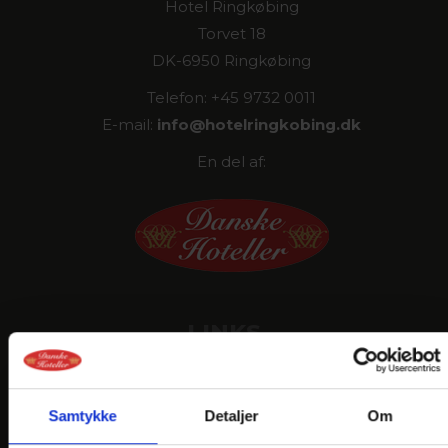
Hotel Ringkøbing
Torvet 18
DK-6950 Ringkøbing
Telefon: +45 9732 0011
E-mail:
info@
hotelringkobing.dk
En del af:
LINKS
PRAKTISK INFO
GENERELLE BESTEMMELSER
Samtykke
Detaljer
Om
PERSONDATAPOLITIK