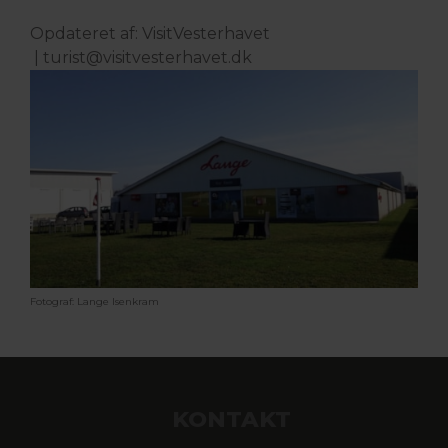
Opdateret af: VisitVesterhavet
|
turist@visitvesterhavet.dk
Fotograf: Lange Isenkram
KONTAKT