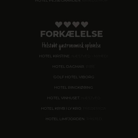
HOTEL PEJSEGAARDEN
, BRÆDSTRUP
FORKÆLELSE
Helstøbt gastronomisk oplevelse
HOTEL KIRSTINE
, NÆSTVED - NYHED!
HOTEL DAGMAR
, RIBE
GOLF HOTEL VIBORG
HOTEL RINGKØBING
HOTEL VINHUSET
, NÆSTVED
HOTEL KRYB I LY KRO
, FREDERICIA
HOTEL LIMFJORDEN
, THISTED