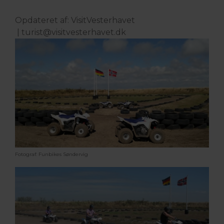
Opdateret af: VisitVesterhavet
|
turist@visitvesterhavet.dk
Fotograf: Funbikes Søndervig