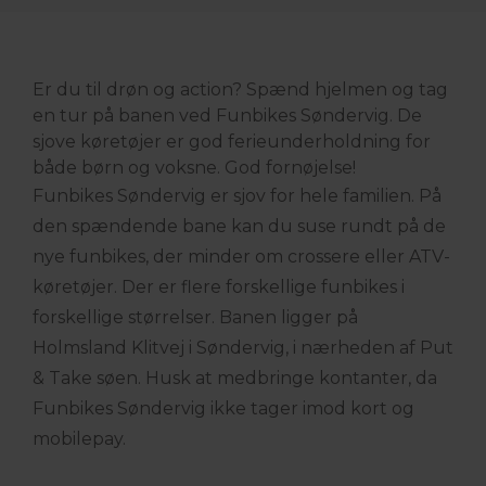
Er du til drøn og action? Spænd hjelmen og tag
en tur på banen ved Funbikes Søndervig. De
sjove køretøjer er god ferieunderholdning for
både børn og voksne. God fornøjelse!
Funbikes Søndervig er sjov for hele familien. På
den spændende bane kan du suse rundt på de
nye funbikes, der minder om crossere eller ATV-
køretøjer. Der er flere forskellige funbikes i
forskellige størrelser. Banen ligger på
Holmsland Klitvej i Søndervig, i nærheden af Put
& Take søen. Husk at medbringe kontanter, da
Funbikes Søndervig ikke tager imod kort og
mobilepay.