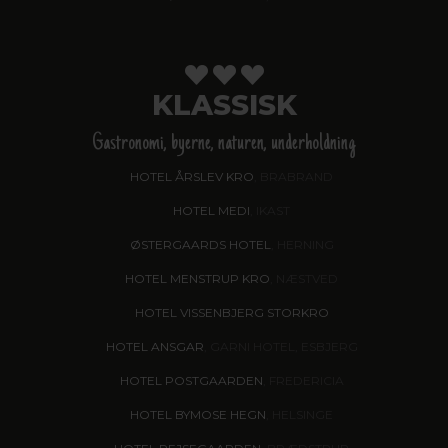
KLASSISK
Gastronomi, byerne, naturen, underholdning
HOTEL ÅRSLEV KRO
, BRABRAND
HOTEL MEDI
, IKAST
ØSTERGAARDS HOTEL
, HERNING
HOTEL MENSTRUP KRO
, NÆSTVED
HOTEL VISSENBJERG STORKRO
HOTEL ANSGAR
, GARNI HOTEL, ESBJERG
HOTEL POSTGAARDEN
, FREDERICIA
HOTEL BYMOSE HEGN
, HELSINGE