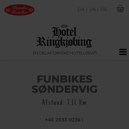
DA |
EN |
DE
M
EN DEL AF DANSKE HOTELLER A/S
FUNBIKES
SØNDERVIG
Afstand: 7.11 Km
+45 2033 0236
|