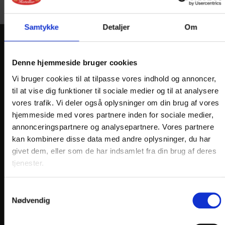
Samtykke
Detaljer
Om
KONTAKT
Denne hjemmeside bruger cookies
Hotel Ringkøbing
Vi bruger cookies til at tilpasse vores indhold og annoncer,
Torvet 18
til at vise dig funktioner til sociale medier og til at analysere
DK-6950 Ringkøbing
vores trafik. Vi deler også oplysninger om din brug af vores
hjemmeside med vores partnere inden for sociale medier,
Telefon: +45 9732 0011
annonceringspartnere og analysepartnere. Vores partnere
E-mail:
info@
hotelringkobing.dk
kan kombinere disse data med andre oplysninger, du har
En del af:
givet dem, eller som de har indsamlet fra din brug af deres
tjenester.
Samtykkevalg
Nødvendig