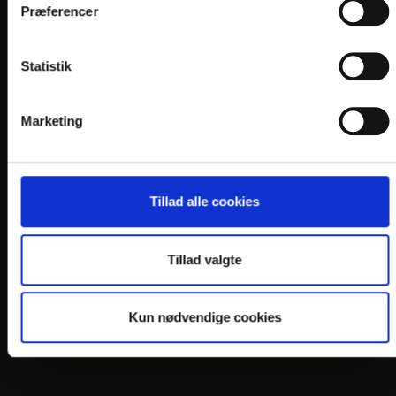
Præferencer
LINKS
PRAKTISK INFO
Statistik
GENERELLE BESTEMMELSER
PERSONDATAPOLITIK
Marketing
COOKIEPOLITIK
JOB PÅ HOTELLET
DANSKE HOTELLER
Tillad alle cookies
FIND OS
Tillad valgte
Kun nødvendige cookies